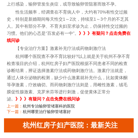
上行感染，输卵管发生炎症，或导致输卵管阻塞而致不孕。
性生活频率，经调查在不育病人中，大约有70%有性交过频
史，特别是新婚期间每天性交1～2次，持续至1～3个月的不乏其
人。其中有部分不孕、不育夫妇至求诊为止，仍保持性交过频的
习惯。他们的心态是“百发必有一中”。
》》》有疑问？点击免费在
线问诊
【专业治疗方案】激素补充疗法或药物刺激疗法
杭州哪个医院查不孕不育比较好?以上就是关于杭州不孕不育
检查项目的介绍，杭州红房子妇产医院根据不同患者不同的检查
诊断结果，辨证选择激素疗法或药物刺激疗法。激素疗法就是，
通过人体分泌物的检测，缺少什么激素就补充什么，比如黄体酮
等孕激素，疗效确切。而药物刺激疗法则是，用雌性激素，绒毛
膜促性腺激素、克罗米芬等进行刺激，促使黄体正常分
泌。
》》》有疑问？点击免费在线问诊
上一篇：
杭州专治输卵管堵塞科的医院
下一篇：
杭州哪里治疗输卵管堵塞好
杭州红房子妇产医院：最新关注