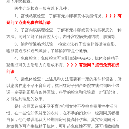
如下系统检查。
医生介绍检查一般有以下几种：
1、宫颈粘液检查：了解有无排卵和黄体功能情况。
》》》有
疑问？点击免费在线问诊
2、子宫内膜病理检查：了解有无排卵或黄体功能状态的一种
方法。同时又能了解宫腔大小，内外宫腔病变如结核、肌瘤等。
3、输卵管通畅术试验： 检查方法有子宫输卵管碘油造影、
输卵管通液和通气试验，了解输卵管是否通畅。
4、免疫检查：免疫检查可查到血液中AsAb，抗体会使精子
凝集或可失去活动力而造成不育。
》》》有疑问？点击免费在线
问诊
5、染色体检查：上述几种方法需要有一定的条件和设备，所
以患者在患不孕不育症时，杭州红房子妇产医院在线咨询医生强
调一定要到正规有条件医院，科学的检查和化验后，辨证诊治，
才能达到理想的效果。
是什么原因造成不孕不育?杭州女性不孕检查费用性生活习
惯。在一些性知识贫乏的农村，在不孕的妇女中，经期同房者相
当多，他们错误地认为经期同房可提高怀孕率。其实经期同房，
刺激机体可产生抗精子抗体，可引起免疫性不育。还可招致细菌