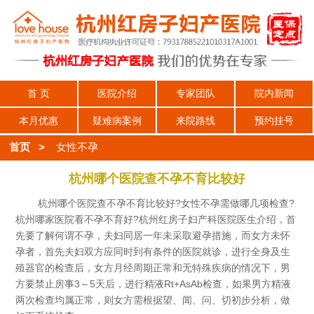
首 页
医院介绍
专家团队
院内新闻
本月优惠
疑难病案例
来院路线
预约挂号
首页
>
女性不孕
杭州哪个医院查不孕不育比较好
杭州哪个医院查不孕不育比较好?女性不孕需做哪几项检查?
杭州哪家医院看不孕不育好?杭州红房子妇产科医院医生介绍，首
先要了解何谓不孕，夫妇同居一年未采取避孕措施，而女方未怀
孕者，首先夫妇双方应同时到有条件的医院就诊，进行全身及生
殖器官的检查后，女方月经周期正常和无特殊疾病的情况下，男
方要禁止房事3～5天后，进行精液Rt+AsAb检查，如果男方精液
两次检查均属正常，则女方需根据望、闻、问、切初步分析，做